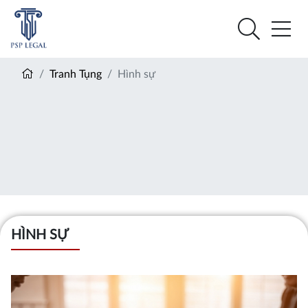
Tranh Tụng
Hình sự
HÌNH SỰ
h nghiệp
Tư vấn pháp luật thường xuyên