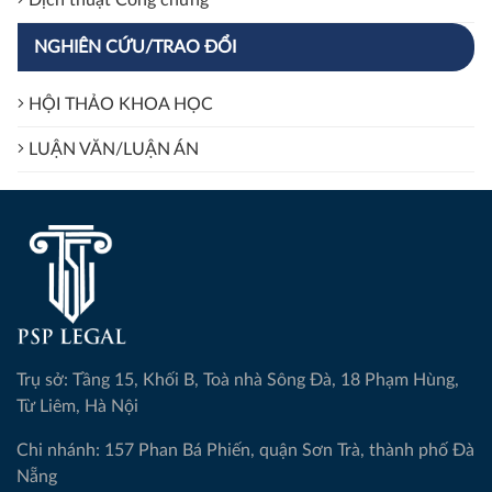
Dịch thuật Công chứng
NGHIÊN CỨU/TRAO ĐỔI
HỘI THẢO KHOA HỌC
LUẬN VĂN/LUẬN ÁN
Trụ sở: Tầng 15, Khối B, Toà nhà Sông Đà, 18 Phạm Hùng,
Từ Liêm, Hà Nội
Chi nhánh: 157 Phan Bá Phiến, quận Sơn Trà, thành phố Đà
Nẵng