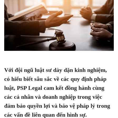
̀nh
 ngoài
V
ới đội ngũ luật sư dày dặn kinh nghiệm,
có hiểu biết sâu sắc về các quy định pháp
luật, PSP Legal cam kết đồng hành cùng
 mại điện tử
các cá nhân và doanh nghiệp trong việc
ng, việc làm
đảm bảo quyền lợi và bảo vệ pháp lý trong
iểm
các vấn đề liên quan đến hình sự.