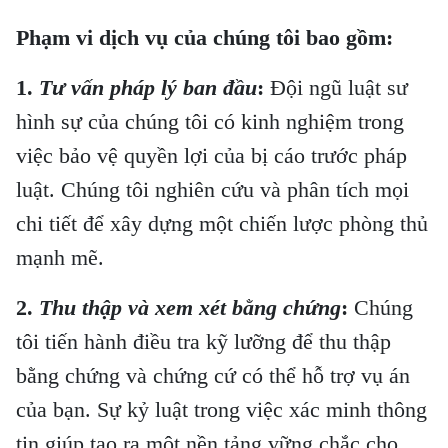
Phạm vi dịch vụ của chúng tôi bao gồm:
1.
Tư vấn pháp lý ban đầu
:
Đội ngũ luật sư
ơng mại
hình sự của chúng tôi có kinh nghiệm trong
việc bảo vệ quyền lợi của bị cáo trước pháp
luật. Chúng tôi nghiên cứu và phân tích mọi
chi tiết để xây dựng một chiến lược phòng thủ
mạnh mẽ.
p đồng
2.
Thu thập và xem xét bằng chứng
:
Chúng
tôi tiến hành điều tra kỹ lưỡng để thu thập
̉n, tài liệu
bằng chứng và chứng cứ có thể hỗ trợ vụ án
g chứng
của bạn. Sự kỷ luật trong việc xác minh thông
tin giúp tạo ra một nền tảng vững chắc cho